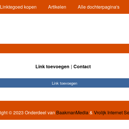
Linktegoed kopen
Artikelen
Alle dochterpagina's
Link toevoegen
Contact
Link toevoegen
ight © 2023 Onderdeel van
BaakmanMedia
&
Vrolijk Internet S