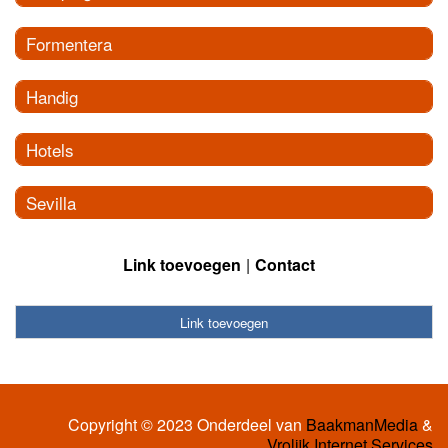
Formentera
Handig
Hotels
Sevilla
Link toevoegen
Contact
Link toevoegen
Copyright © 2023 Onderdeel van
BaakmanMedia
&
Vrolijk Internet Services