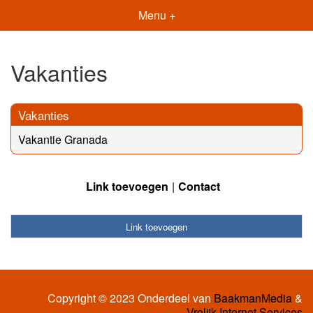
Menu +
Vakanties
Vakanties
Vakantie Granada
Link toevoegen
Contact
Link toevoegen
Copyright © 2023 Onderdeel van
BaakmanMedia
&
Vrolijk Internet Services