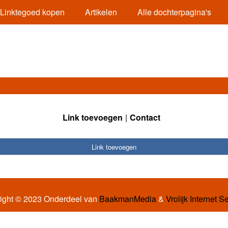
Linktegoed kopen
Artikelen
Alle dochterpagina's
Link toevoegen
Contact
Link toevoegen
ight © 2023 Onderdeel van
BaakmanMedia
&
Vrolijk Internet S